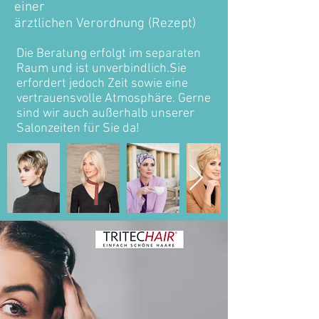
einer
ärztlichen Verordnung (Rezept)
Die Beratung erfolgt im separaten
Raum und ist unverbindlich.Sie
erfordert jedoch Zeit sowie eine
vertrauensvolle Atmosphäre. Gerne
sind wir auch außerhalb unserer
Salonzeiten für Sie da!