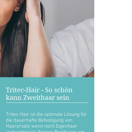
Tritec-Hair - So schön
kann Zweithaar sein
Tritec-Hair ist die optimale Lösung für
die dauerhafte Befestigung von
Haarersatz wenn noch Eigenhaar