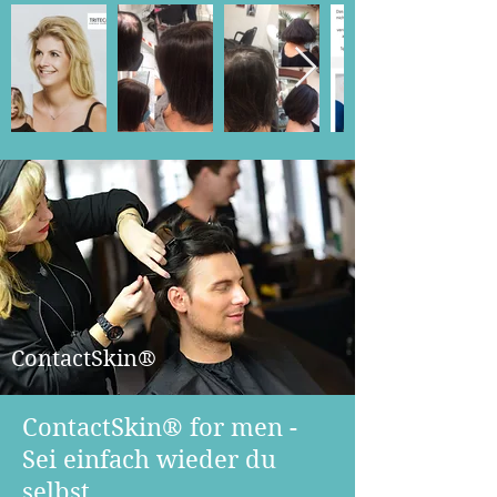
ContactSkin®
ContactSkin® for men -
Sei einfach wieder du
selbst